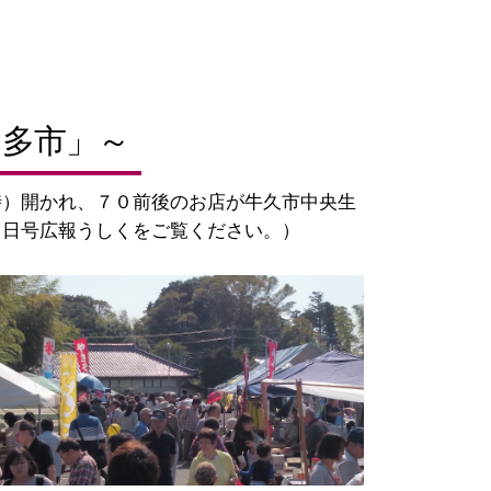
多市」～
時）開かれ、７０前後のお店が牛久市中央生
１日号広報うしくをご覧ください。）