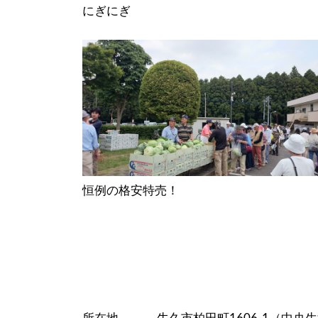
にぎにぎ
恒例の格安特売！