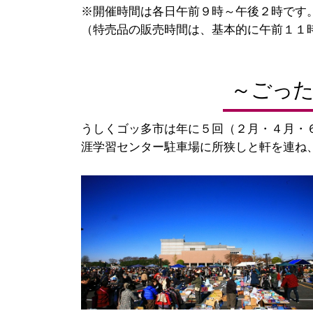
※開催時間は各日午前９時～午後２時です
（特売品の販売時間は、基本的に午前１１
～ごっ
うしくゴッ多市は年に５回（２月・４月・
涯学習センター駐車場に所狭しと軒を連ね