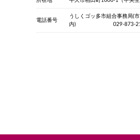
所在地
牛久市柏田町1606-1（中
うしくゴッ多市組合事務局(
電話番号
内) 029-873-21