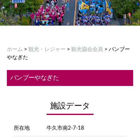
ホーム
>
観光・レジャー
>
観光協会会員
> バンブー
やなぎた
バンブーやなぎた
施設データ
所在地
牛久市南2-7-18