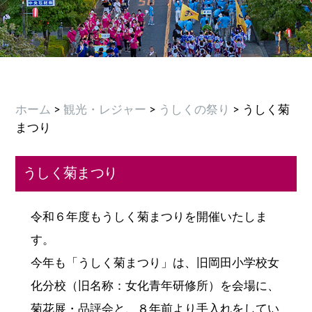
ホーム
>
観光・レジャー
>
うしくの祭り
> うしく菊
まつり
うしく菊まつり
令和６年度もうしく菊まつりを開催いたしま
す。
今年も「うしく菊まつり」は、旧岡田小学校女
化分校（旧名称：女化青年研修所）を会場に、
菊花展・品評会と、８年前より手入れをしてい