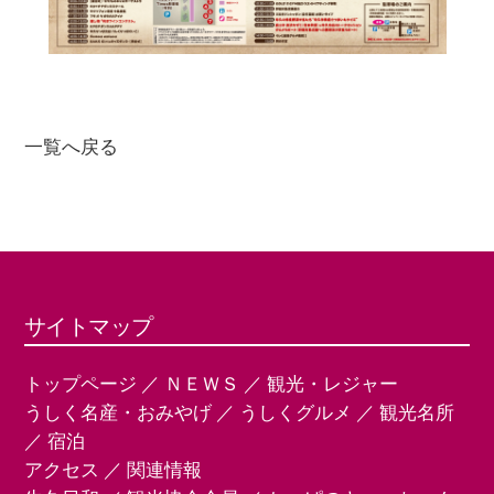
一覧へ戻る
サイトマップ
トップページ
／
ＮＥＷＳ
／
観光・レジャー
うしく名産・おみやげ
／
うしくグルメ
／
観光名所
／
宿泊
アクセス
／
関連情報