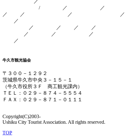
トップページ
／
ＮＥＷＳ
観光・レジャー
/
観光施設
／
うしくの祭り
／
果樹園・農園
／
社寺
／
小川芋銭関係施設
／
スポーツ・レジャー
／
工場
見学
／
物産・物販
／
お食事処
／
宿泊
／
交通
／
関連情報
／
牛久日和
／
観光協会会員
／
かっぱのキューち
ゃん
／
ＦＣ
牛久市観光協会
〒３００－１２９２
茨城県牛久市中央３－１５－１
（牛久市役所３Ｆ 商工観光課内）
ＴＥＬ：０２９－８７４－５５５４
ＦＡＸ：０２９－８７１－０１１１
info@ushikukankou.com
Copyright(C)2003-
Ushiku City Tourist Association. All rights reserved.
TOP