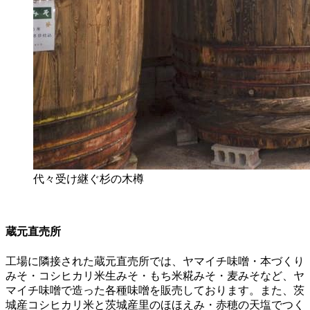
代々受け継ぐ杉の木樽
蔵元直売所
工場に隣接された蔵元直売所では、ヤマイチ味噌・本づくり
みそ・コシヒカリ米生みそ・もち米糀みそ・麦みそなど、ヤ
マイチ味噌で造った各種味噌を販売しております。また、茨
城産コシヒカリ米と茨城産里のほほえみ・赤穂の天塩でつく