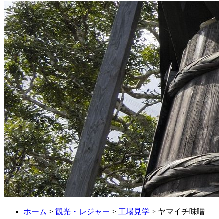
ホーム
>
観光・レジャー
>
工場見学
> ヤマイチ味噌