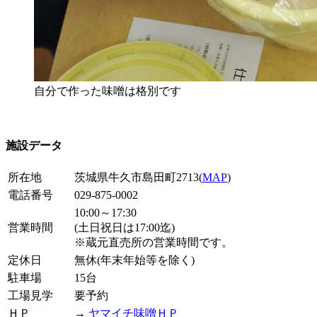
自分で作った味噌は格別です
施設データ
所在地
茨城県牛久市島田町2713(
MAP
)
電話番号
029-875-0002
10:00～17:30
営業時間
(土日祝日は17:00迄)
※蔵元直売所の営業時間です。
定休日
無休(年末年始等を除く)
駐車場
15台
工場見学
要予約
ＨＰ
→
ヤマイチ味噌ＨＰ