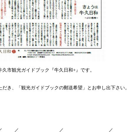
牛久市観光ガイドブック『牛久日和+』です。
ただき、「観光ガイドブックの郵送希望」とお申し出下さい。
／
社寺
／
小川芋銭関係施設
／
スポーツ・レジャー
／
工場見