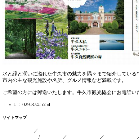
水と緑と潤いに溢れた牛久市の魅力を隅々まで紹介している
市内の主な観光施設や名所、グルメ情報など満載です。
ご希望の方には郵送いたします。牛久市観光協会にお電話い
ＴＥＬ：029-874-5554
サイトマップ
トップページ
／
ＮＥＷＳ
観光・レジャー
/
観光施設
／
うしくの祭り
／
果樹園・農園