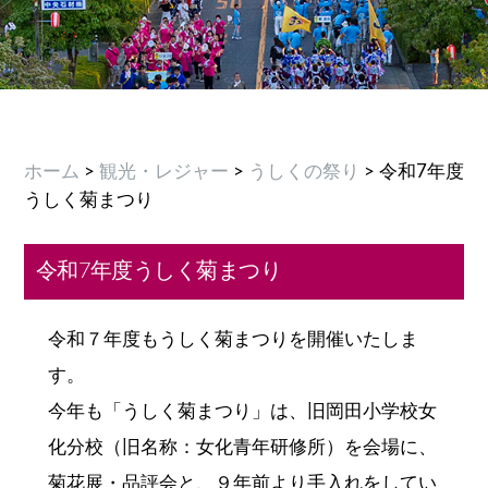
ホーム
>
観光・レジャー
>
うしくの祭り
> 令和7年度
うしく菊まつり
令和7年度うしく菊まつり
令和７年度もうしく菊まつりを開催いたしま
す。
今年も「うしく菊まつり」は、旧岡田小学校女
化分校（旧名称：女化青年研修所）を会場に、
菊花展・品評会と、９年前より手入れをしてい